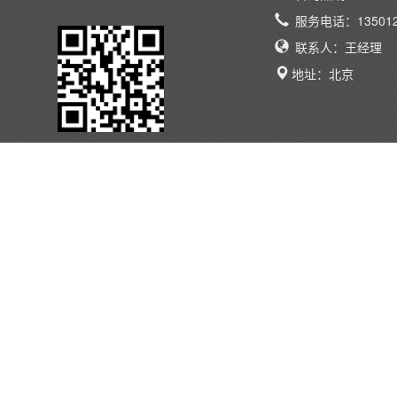
服务电话：135012
联系人：王经理
地址：北京