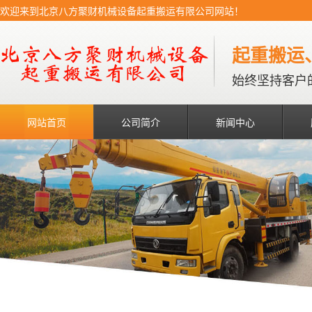
欢迎来到北京八方聚财机械设备起重搬运有限公司网站！
起重搬运
始终坚持客户
网站首页
公司简介
新闻中心